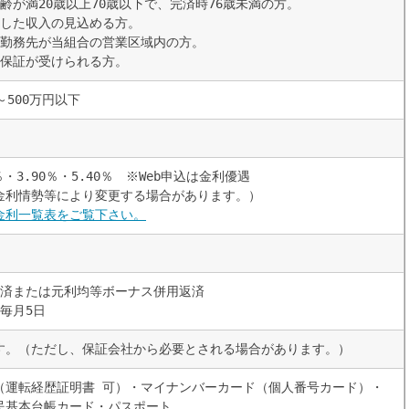
齢が満20歳以上70歳以下で、完済時76歳未満の方。
続した収入の見込める方。
は勤務先が当組合の営業区域内の方。
の保証が受けられる方。
～500万円以下
％・3.90％・5.40％ ※Web申込は金利優遇
金利情勢等により変更する場合があります。）
金利一覧表をご覧下さい。
返済または元利均等ボーナス併用返済
毎月5日
す。（ただし、保証会社から必要とされる場合があります。）
（運転経歴証明書 可）・マイナンバーカード（個人番号カード）・
民基本台帳カード・パスポート