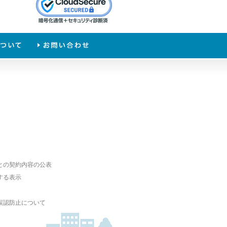
との契約内容の公表
する表示
誤認防止について