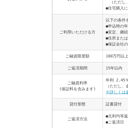
（ただし
●住宅購入
以下の条件
●申込時の年
ご利用いただける方
●安定、継
●住所また
●保証会社
ご融資限度額
100万円以
ご返済期間
15年以内
年利 2.45
ご融資利率
（ただし、
(保証料を含みます)
※詳しくは
貸付形態
証書貸付
●元利均等
ご返済方法
●ご返済日 