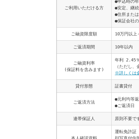
●申込時の年
ご利用いただける方
●安定、継
●住所また
●保証会社
ご融資限度額
10万円以上
ご返済期間
10年以内
年利 2.45
ご融資利率
（ただし、
(保証料を含みます)
※詳しくは
貸付形態
証書貸付
●元利均等
ご返済方法
●ご返済日 
連帯保証人
原則不要で
運転免許証
本人確認資料
顔写真付住