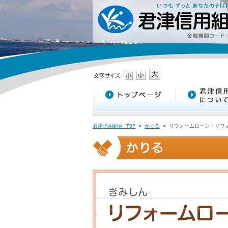
君津信用組合 TOP
>
かりる
> リフォームローン・リフ