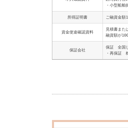
・小型船舶
所得証明書
ご融資金額
見積書また
資金使途確認資料
融資額が1
保証 全国
保証会社
・再保証 