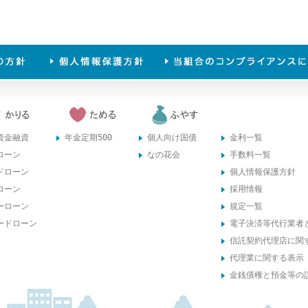
資金融資
年金定期500
個人向け国債
金利一覧
ローン
なの花会
手数料一覧
ドローン
個人情報保護方針
ローン
採用情報
ーローン
規定一覧
ードローン
電子決済等代行業者
信託契約代理店に関
代理業に関する表示
金銭債権と預金等の