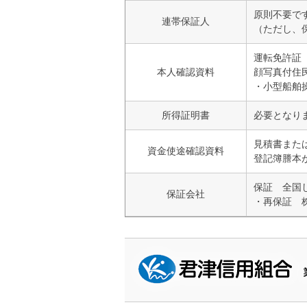
原則不要で
連帯保証人
（ただし、
運転免許証
本人確認資料
顔写真付住
・小型船舶
所得証明書
必要となり
見積書また
資金使途確認資料
登記簿謄本
保証 全国
保証会社
・再保証 