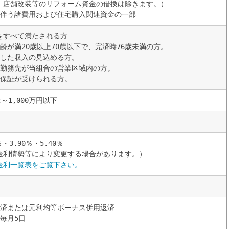
、店舗改装等のリフォーム資金の借換は除きます。）
に伴う諸費用および住宅購入関連資金の一部
をすべて満たされる方
齢が満20歳以上70歳以下で、完済時76歳未満の方。
続した収入の見込める方。
は勤務先が当組合の営業区域内の方。
の保証が受けられる方。
上～1,000万円以下
％・3.90％・5.40％
金利情勢等により変更する場合があります。）
金利一覧表をご覧下さい。
返済または元利均等ボーナス併用返済
毎月5日