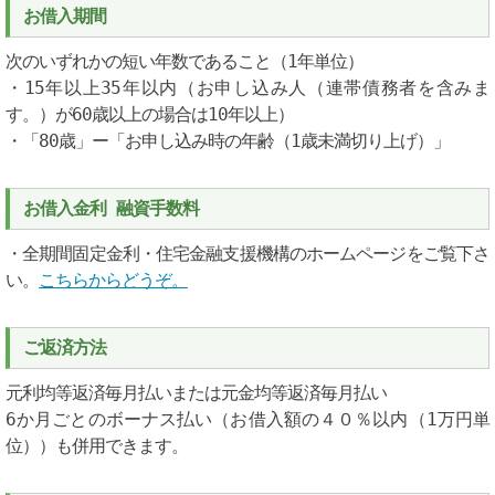
お借入期間
次のいずれかの短い年数であること（1年単位）
・15年以上35年以内（お申し込み人（連帯債務者を含みま
す。）が60歳以上の場合は10年以上）
・「80歳」ー「お申し込み時の年齢（1歳未満切り上げ）」
お借入金利 融資手数料
・全期間固定金利・住宅金融支援機構のホームページをご覧下さ
い。
こちらからどうぞ。
ご返済方法
元利均等返済毎月払いまたは元金均等返済毎月払い
6か月ごとのボーナス払い（お借入額の４０％以内（1万円単
位））も併用できます。