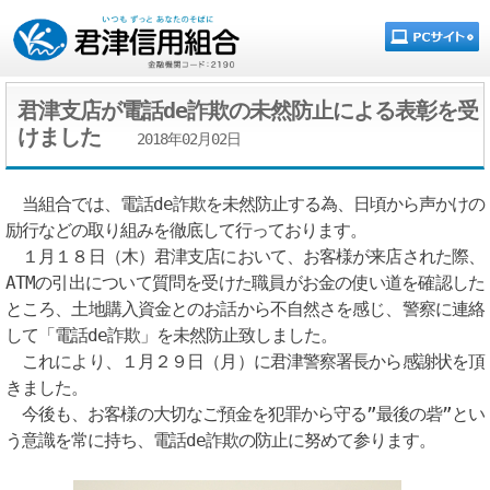
君津支店が電話de詐欺の未然防止による表彰を受
けました
2018年02月02日
当組合では、電話de詐欺を未然防止する為、日頃から声かけの
励行などの取り組みを徹底して行っております。
１月１８日（木）君津支店において、お客様が来店された際、
ATMの引出について質問を受けた職員がお金の使い道を確認した
ところ、土地購入資金とのお話から不自然さを感じ、警察に連絡
して「電話de詐欺」を未然防止致しました。
これにより、１月２９日（月）に君津警察署長から感謝状を頂
きました。
今後も、お客様の大切なご預金を犯罪から守る”最後の砦”とい
う意識を常に持ち、電話de詐欺の防止に努めて参ります。