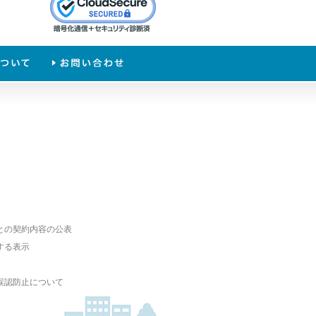
との契約内容の公表
する表示
誤認防止について