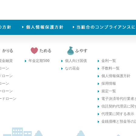
資金融資
年金定期500
個人向け国債
金利一覧
ローン
なの花会
手数料一覧
ドローン
個人情報保護方針
ローン
採用情報
ーローン
規定一覧
ードローン
電子決済等代行業者
信託契約代理店に関
代理業に関する表示
金銭債権と預金等の