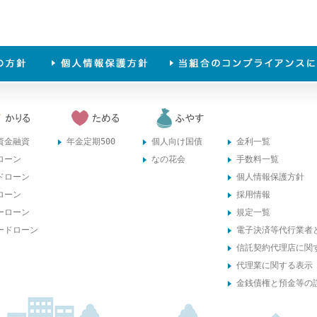
資金融資
年金定期500
個人向け国債
金利一覧
ローン
なの花会
手数料一覧
ドローン
個人情報保護方針
ローン
採用情報
ーローン
規定一覧
ードローン
電子決済等代行業者
信託契約代理店に関
代理業に関する表示
金銭債権と預金等の