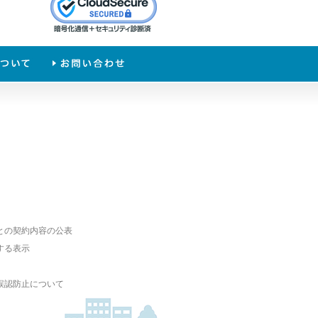
との契約内容の公表
する表示
誤認防止について