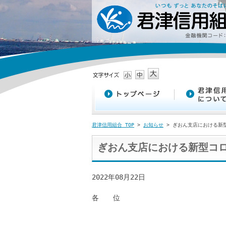
君津信用組合 TOP
>
お知らせ
> ぎおん支店における新
ぎおん支店における新型コ
2022年08月22日
各 位